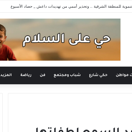
كترونية يستعيد سطوته .. حادثتا اعتقال تهددان حرية التعبير
ت مواطن
حكي شارع
شباب ومجتمع
فن
رياضة
المزيد