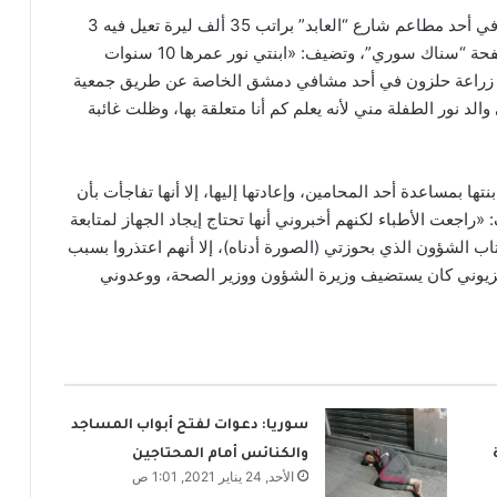
الأم التي تسكن في حي “برزة” بمدينة “دمشق”، تعمل في أحد مطاعم شارع “العابد” براتب 35 ألف ليرة تعيل فيه 3
أطفال، وفق ما جاء في الشكوى التي أرسلتها لبريد صفحة “سناك سوري”، وتضيف: «ابنتي نور عمرها 10 سنوات
ية زراعة حلزون في أحد مشافي دمشق الخاصة عن طريق جمعية
ذ طليقي والد نور الطفلة مني لأنه يعلم كم أنا متعلقة بها، وظلت غائبة
 بمساعدة أحد المحامين، وإعادتها إليها، إلا أنها تفاجأت بأن
 «راجعت الأطباء لكنهم أخبروني أنها تحتاج إيجاد الجهاز لمتابعة
اب الشؤون الذي بحوزتي (الصورة أدناه)، إلا أنهم اعتذروا بسبب
تلفزيوني كان يستضيف وزيرة الشؤون ووزير الصحة، ووعدوني
سوريا: دعوات لفتح أبواب المساجد
والكنائس أمام المحتاجين
الأحد, 24 يناير 2021, 1:01 ص